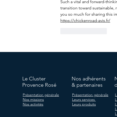
Such a vital and forward-thinki
transition toward sustainable,
you so much for sharing this im
https://chickenroad-avis.fr/
J'aime
Répondre
Le Cluster
Nos adhérents
Provence Rosé
& partenaires
d
Présentation générale
Présentation générale
L
Nos missions
Leurs services
L
Nos activités
Leurs produits
L
L
L