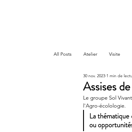
All Posts
Atelier
Visite
30 nov. 2023
1 min de lect
Grande conférence
Électi
Assises de
Le groupe Sol Vivant
l'Agro-écolologie. 
La thématique ét
ou opportunité