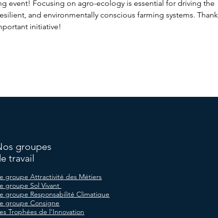
ng event! Focusing on agro-ecology is essential for driving the 
 resilient, and environmentally conscious farming systems. Thank
portant initiative!
Nos groupes
e travail
e groupe Attractivité des Métiers
e groupe Sol Vivant
e groupe Responsabilité Climatique
e groupe Consigne
es Trophées de l'Innovation