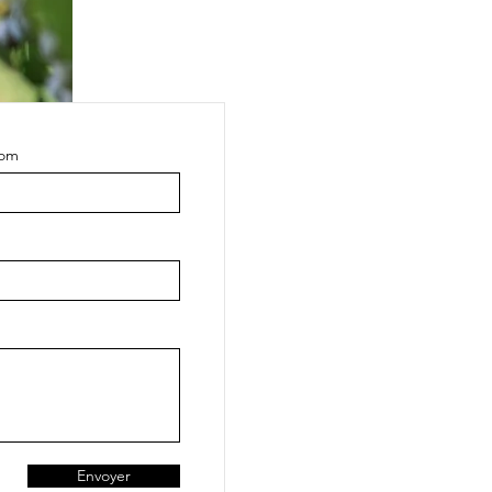
om
Envoyer