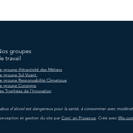
Nos groupes
e travail
e groupe Attractivité des Métiers
e groupe Sol Vivant
e groupe Responsabilité Climatique
e groupe Consigne
es Trophées de l'Innovation
'abus d'alcool est dangereux pour la santé,
à consommer avec modérat
onception et gestion du site par
Com' en Provence
. Créé avec
Wix.co