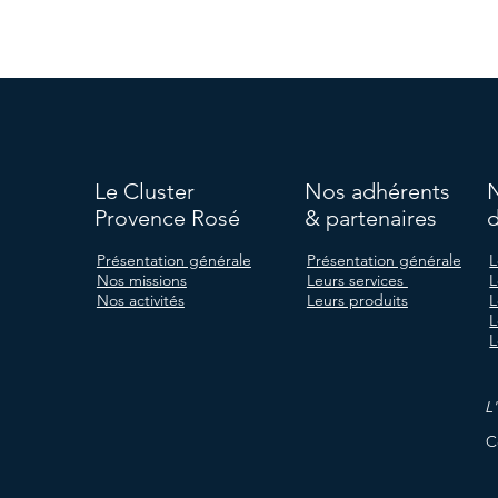
Le Cluster
Nos adhérents
Provence Rosé
& partenaires
d
Présentation générale
Présentation générale
L
Nos missions
Leurs services
L
Nos activités
Leurs produits
L
L
L
L
C