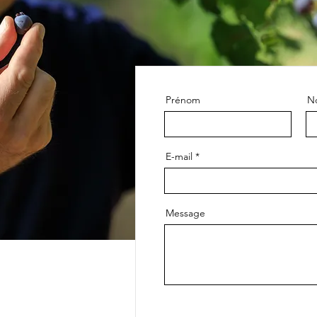
Prénom
N
E-mail
Message