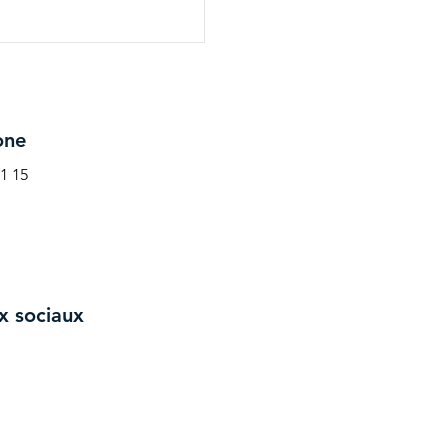
one
41 15
x sociaux