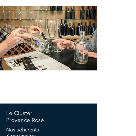
©Copyright Cluster -
Politique de confidentialité
-
Politique
de cookies
-
Termes et conditions -
Mentions légales
Le Cluster
Provence Rosé
Nos adhérents
& partenaires