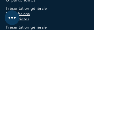
Présentation générale
Nos missions
Nos activités
Présentation générale
Leurs services
Leurs produits
CLUSTER PROVENCE ROSÉ
580 Chemin de Saint-Georges,
83143 Le Val, France
E-mail :
clusterprovencerose@gmail.com
Téléphone :
04 94 59 12 96
Nos réseaux sociaux
Nos groupes
de travail