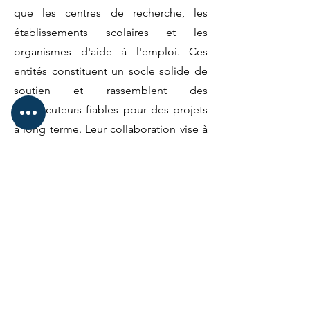
que les centres de recherche, les
établissements scolaires et les
organismes d'aide à l'emploi. Ces
entités constituent un socle solide de
soutien et rassemblent des
interlocuteurs fiables pour des projets
à long terme. Leur collaboration vise à
créer une dynamique robuste pour
l'emploi en alignant les besoins
spécifiques en savoir-faire des
entreprises avec les compétences
locales.
Liste des partenaires