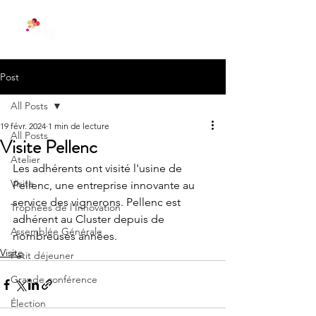
Post
All Posts
19 févr. 2024
1 min de lecture
All Posts
Visite Pellenc
Atelier
Les adhérents ont visité l'usine de 
Visite
Pellenc, une entreprise innovante au 
service des vignerons. Pellenc est 
Trophées de l'Innovation
adhérent au Cluster depuis de 
Assemblée Générale
nombreuses années.
Visite
Petit déjeuner
Grande conférence
Élection