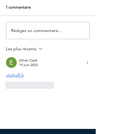
1 commentaire
Visite de Lauvige
Rédigez un commentaire...
Les plus récents
Ethan Clark
19 juin 2025
clothoff.fr
J'aime
Répondre
©Copyright Cluster -
Politique de confidentialité
-
Politique
de cookies
-
Termes et conditions -
Mentions légales