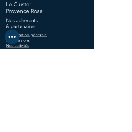
Le Cluster
Provence Rosé
Nos adhérents
& partenaires
Présentation générale
Nos missions
Nos activités
Présentation générale
Leurs services
Leurs produits
CLUSTER PROVENCE ROSÉ
580 Chemin de Saint-Georges,
83143 Le Val, France
E-mail :
clusterprovencerose@gmail.com
Téléphone :
04 94 59 12 96
Nos réseaux sociaux