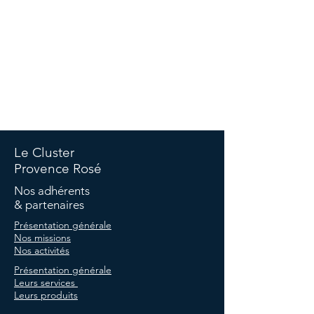
©Copyright Cluster -
Politique de confidentialité
-
Politique
de cookies
-
Termes et conditions -
Mentions légales
Le Cluster
Provence Rosé
Nos adhérents
& partenaires
Présentation générale
Nos missions
Nos activités
Présentation générale
Leurs services
Leurs produits