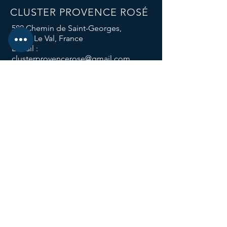
CLUSTER PROVENCE ROSÉ
580 Chemin de Saint-Georges,
83143 Le Val, France
E-mail :
clusterprovencerose@gmail.com
Téléphone :
04 94 59 12 96
Nos réseaux sociaux
Nos groupes
de travail
Le groupe Attractivité des Métiers
Le groupe Sol Vivant
Le groupe Responsabilité Climatique
Le groupe Consigne
Les Trophées de l'Innovation
L'abus d'alcool est dangereux pour la santé,
à consommer
avec modération.