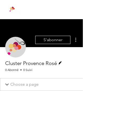
Plus d'actions
S'abonner
Écrivain
Cluster Provence Rosé
0 Abonné
0 Suivi