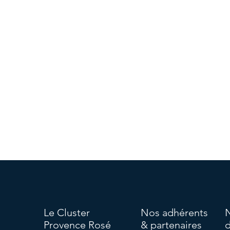
Le Cluster
Nos adhérents
Provence Rosé
& partenaires
d