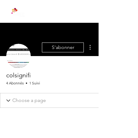
Plus d'actions
S'abonner
colsignifi
4 Abonnés
1 Suivi