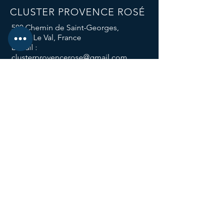
CLUSTER PROVENCE ROSÉ
580 Chemin de Saint-Georges,
83143 Le Val, France
E-mail :
clusterprovencerose@gmail.com
Téléphone :
04 94 59 12 96
Nos réseaux sociaux
Nos groupes
de travail
Le groupe Attractivité des Métiers
Le groupe Sol Vivant
Le groupe Responsabilité Climatique
Le groupe Consigne
Les Trophées de l'Innovation
L'abus d'alcool est dangereux pour la santé,
à consommer
avec modération.