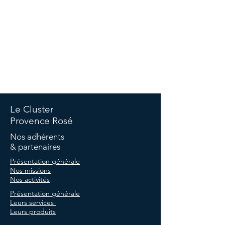
©Copyright Cluster -
Politique de confidentialité
-
Politique
de cookies
-
Termes et conditions -
Mentions légales
Le Cluster
Provence Rosé
Nos adhérents
& partenaires
Présentation générale
Nos missions
Nos activités
Présentation générale
Leurs services
Leurs produits