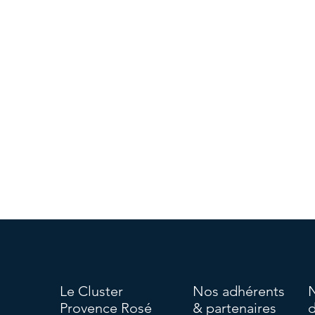
Le Cluster
Nos adhérents
Provence Rosé
& partenaires
d