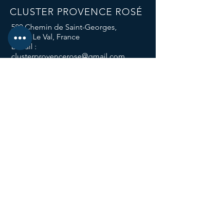
CLUSTER PROVENCE ROSÉ
580 Chemin de Saint-Georges,
83143 Le Val, France
E-mail :
clusterprovencerose@gmail.com
Téléphone :
04 94 59 12 96
Nos réseaux sociaux
Nos groupes
de travail
Le groupe Attractivité des Métiers
Le groupe Sol Vivant
Le groupe Responsabilité Climatique
Le groupe Consigne
Les Trophées de l'Innovation
L'abus d'alcool est dangereux pour la santé,
à consommer
avec modération.