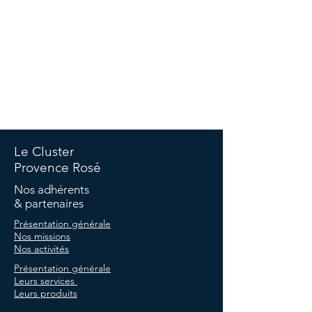
©Copyright Cluster -
Politique de confidentialité
-
Politique
de cookies
-
Termes et conditions -
Mentions légales
Le Cluster
Provence Rosé
Nos adhérents
& partenaires
Présentation générale
Nos missions
Nos activités
Présentation générale
Leurs services
Leurs produits