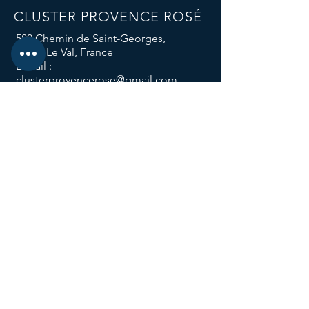
CLUSTER PROVENCE ROSÉ
580 Chemin de Saint-Georges,
83143 Le Val, France
E-mail :
clusterprovencerose@gmail.com
Téléphone :
04 94 59 12 96
Nos réseaux sociaux
Nos groupes
de travail
Le groupe Attractivité des Métiers
Le groupe Sol Vivant
Le groupe Responsabilité Climatique
Le groupe Consigne
Les Trophées de l'Innovation
L'abus d'alcool est dangereux pour la santé,
à consommer
avec modération.