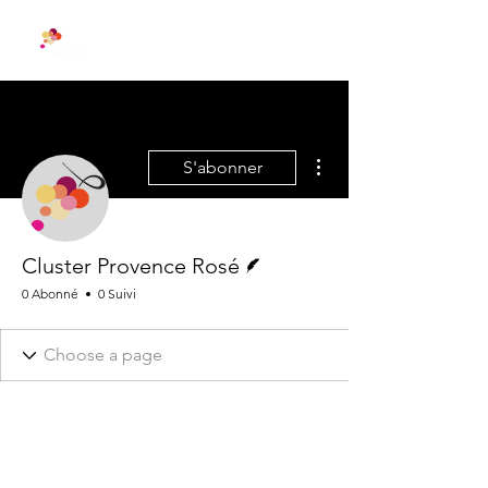
Plus d'actions
S'abonner
Écrivain
Cluster Provence Rosé
0 Abonné
0 Suivi