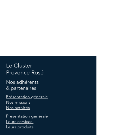
©Copyright Cluster -
Politique de confidentialité
-
Politique
de cookies
-
Termes et conditions -
Mentions légales
Le Cluster
Provence Rosé
Nos adhérents
& partenaires
Présentation générale
Nos missions
Nos activités
Présentation générale
Leurs services
Leurs produits