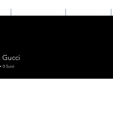
us ?
Nos adhérents & partenaires
Nos groupes de travail
s Gucci
0
Suivi