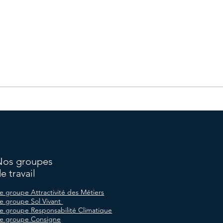
Nos groupes
e travail
e groupe Attractivité des Métiers
e groupe Sol Vivant
e groupe Responsabilité Climatique
e groupe Consigne