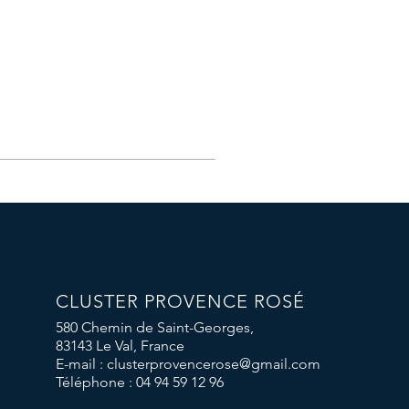
CLUSTER PROVENCE ROSÉ
580 Chemin de Saint-Georges,
83143 Le Val, France
E-mail :
clusterprovencerose@gmail.com
Téléphone : 04 94 59 12 96