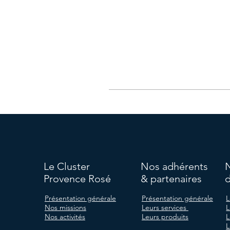
Le Cluster
Nos adhérents
Provence Rosé
& partenaires
d
Présentation générale
Présentation générale
L
Nos missions
Leurs services
L
Nos activités
Leurs produits
L
L