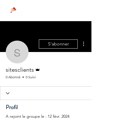
Plus d'actions
S'abonner
sitesclients
Administrateur
sitesclients
0 Abonné
0 Suivi
Profil
A rejoint le groupe le : 12 févr. 2024