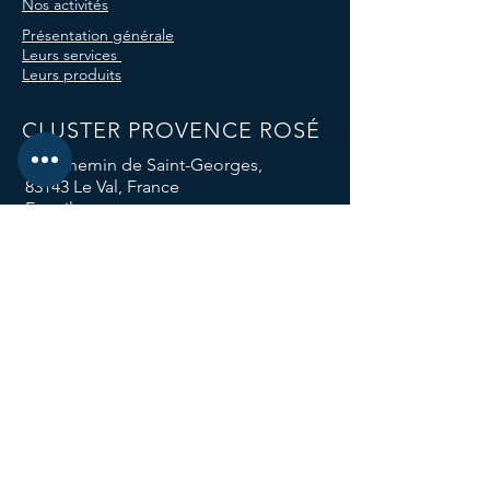
Nos activités
Présentation générale
Leurs services
Leurs produits
CLUSTER PROVENCE ROSÉ
580 Chemin de Saint-Georges,
83143 Le Val, France
E-mail :
clusterprovencerose@gmail.com
Téléphone :
04 94 59 12 96
Nos réseaux sociaux
Nos groupes
de travail
Le groupe Attractivité des Métiers
Le groupe Sol Vivant
Le groupe Responsabilité Climatique