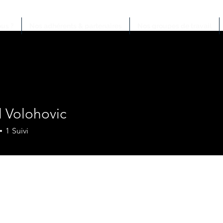
us ?
Nos adhérents & partenaires
Nos groupes de travail
l Volohovic
1
Suivi