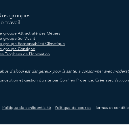
Nos groupes
e travail
e groupe Attractivité des Métiers
e groupe Sol Vivant
e groupe Responsabilité Climatique
e groupe Consigne
es Trophées de l'Innovation
'abus d'alcool est dangereux pour la santé,
à consommer avec modérat
onception et gestion du site par
Com' en Provence
. Créé avec
Wix.co
 -
Politique de confidentialité
-
Politique de cookies
-
Termes et conditio