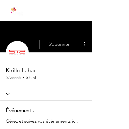
Plus d'actions
S'abonner
Kirillo Lahac
0 Abonné
0 Suivi
Événements
Gérez et suivez vos événements ici.