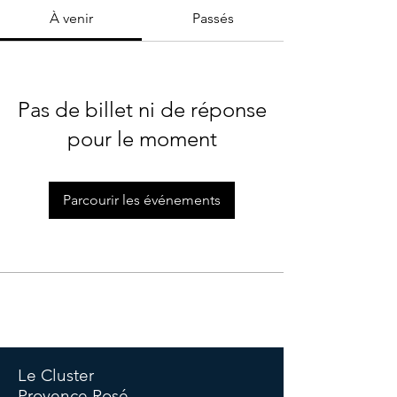
À venir
Passés
Pas de billet ni de réponse
pour le moment
Parcourir les événements
©Copyright Cluster -
Politique de confidentialité
-
Politique
de cookies
-
Termes et conditions -
Mentions légales
Le Cluster
Provence Rosé