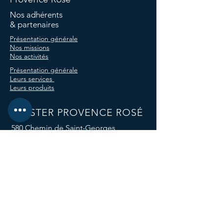
Nos adhérents
& partenaires
Présentation générale
Nos missions
Nos activités
Présentation générale
Leurs services
Leurs produits
CLUSTER PROVENCE ROSÉ
580 Chemin de Saint-Georges,
83143 Le Val, France
E-mail :
clusterprovencerose@gmail.com
Téléphone :
04 94 59 12 96
Nos réseaux sociaux