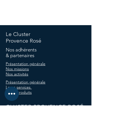
©Copyright Cluster -
Politique de confidentialité
-
Politique
de cookies
-
Termes et conditions -
Mentions légales
Le Cluster
Provence Rosé
Nos adhérents
& partenaires
Présentation générale
Nos missions
Nos activités
Présentation générale
Leurs services
Leurs produits
CLUSTER PROVENCE ROSÉ
580 Chemin de Saint-Georges,
83143 Le Val, France
E-mail :