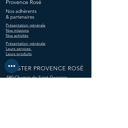
Provence Rosé
Nos adhérents
& partenaires
Présentation générale
Nos missions
Nos activités
Présentation générale
Leurs services
Leurs produits
CLUSTER PROVENCE ROSÉ
580 Chemin de Saint-Georges,
83143 Le Val, France
E-mail :
clusterprovencerose@gmail.com
Téléphone :
04 94 59 12 96
Nos réseaux sociaux