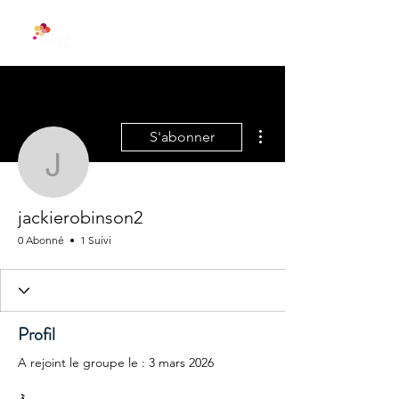
Plus d'actions
S'abonner
jackierobinson2
jackierobinson2
0 Abonné
1 Suivi
Profil
A rejoint le groupe le : 3 mars 2026