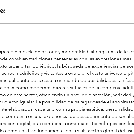
026
mparable mezcla de historia y modernidad, alberga una de las e
nde conviven tradiciones centenarias con las expresiones más v
xto urbano tan poliédrico, la búsqueda de experiencias persona
muchos madrileños y visitantes a explorar el vasto universo digit
 principal punto de acceso a un mundo de posibilidades tan fa
ncionan como modernos bazares virtuales de la compañía adulta
 en este sector, ofreciendo un nivel de discreción, variedad 
pudieron igualar. La posibilidad de navegar desde el anonimato
nte elaborados, cada uno con su propia estética, personalidad y
e compañía en una experiencia de descubrimiento personal ca
oración digital, que combina la inmediatez tecnológica con l
do como una fase fundamental en la satisfacción global del usuar