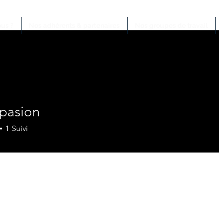
us ?
Nos adhérents & partenaires
Nos groupes de travail
pasion
1
Suivi