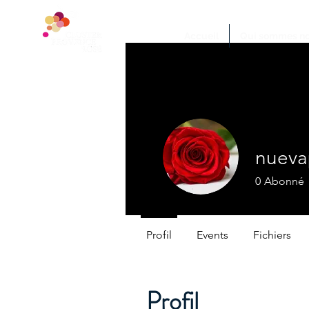
Accueil
Qui sommes no
nueva
0
Abonné
Profil
Events
Fichiers
Profil