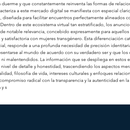
 duerme y que constantemente reinventa las formas de relacion
racteriza a este mercado digital se manifiesta con especial clari
diseñada para facilitar encuentros perfectamente alineados con
Dentro de este ecosistema virtual tan estratificado, los anunci
 de notable relevancia, concebido expresamente para aquellos 
 satisfactoria con mujeres transgénero. Esta diferenciación cat
al, responde a una profunda necesidad de precisión identitari
esentarse al mundo de acuerdo con su verdadero ser y que los 
ni malentendidos. La información que se despliega en estos es
o nivel de detalle y honestidad, trascendiendo los aspectos mera
idad, filosofía de vida, intereses culturales y enfoques relaci
 compromiso radical con la transparencia y la autenticidad en l
 y s