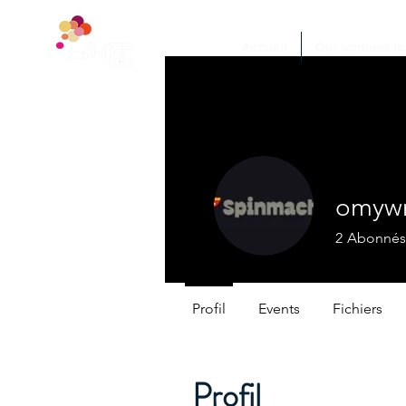
Accueil
Qui sommes no
omyw
2
Abonnés
Profil
Events
Fichiers
Profil