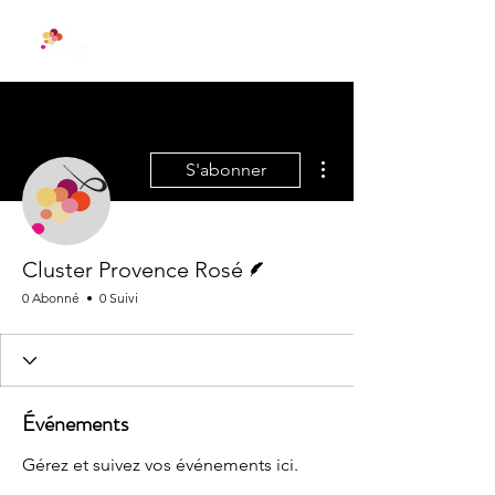
Plus d'actions
S'abonner
Écrivain
Cluster Provence Rosé
0 Abonné
0 Suivi
Événements
Gérez et suivez vos événements ici.