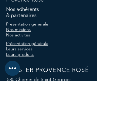
Nos adhérents
& partenaires
Présentation générale
Nos missions
Nos activités
Présentation générale
Leurs services
Leurs produits
CLUSTER PROVENCE ROSÉ
580 Chemin de Saint-Georges,
83143 Le Val, France
E-mail :
clusterprovencerose@gmail.com
Téléphone :
04 94 59 12 96
Nos réseaux sociaux