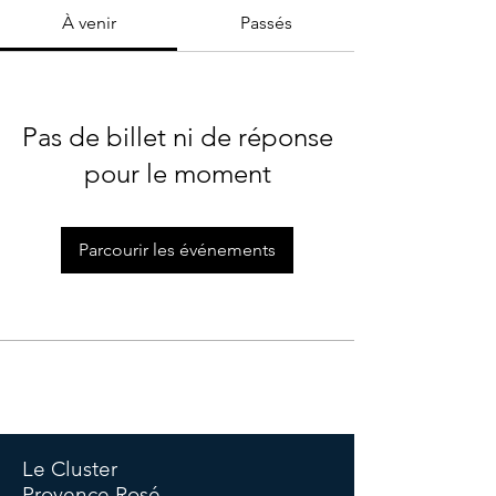
À venir
Passés
Pas de billet ni de réponse
pour le moment
Parcourir les événements
©Copyright Cluster -
Politique de confidentialité
-
Politique
de cookies
-
Termes et conditions -
Mentions légales
Le Cluster
Provence Rosé