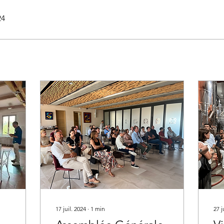
24
17 juil. 2024
∙
1
min
27 j