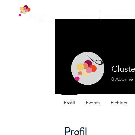
Accueil
Qui sommes no
Clust
0
Abonné
Profil
Events
Fichiers
Profil