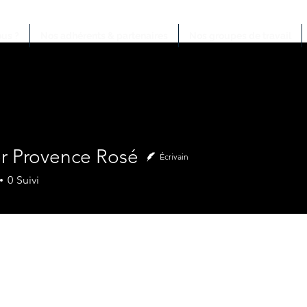
us ?
Nos adhérents & partenaires
Nos groupes de travail
er Provence Rosé
Écrivain
0
Suivi