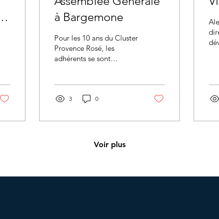
Assemblée Générale
Vi
𝗲
à Bargemone
Al
𝘀
dir
Pour les 10 ans du Cluster
dé
Provence Rosé, les
pré
adhérents se sont
ma
retrouvés au Domaine
RA
Bargemone à Saint-
l'IA
Cannat. Après
l'Assemblée Générale...
3
0
Voir plus