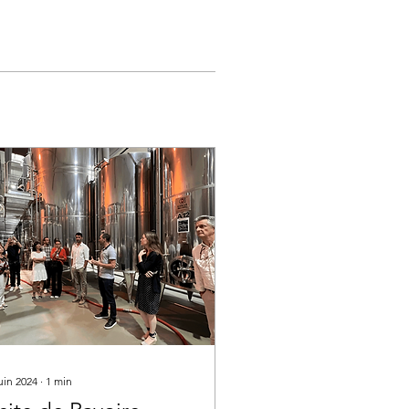
uin 2024
∙
1
min