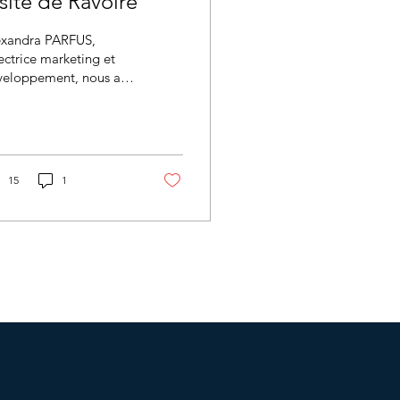
site de Ravoire
exandra PARFUS,
ectrice marketing et
veloppement, nous a
senté la stratégie
rketing de la FAMILLE
VOIRE réalisée avec
...
15
1